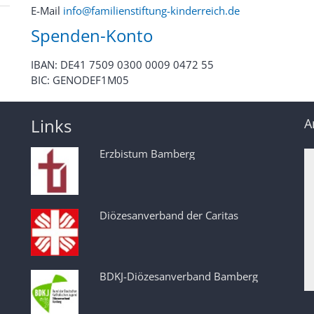
E-Mail
info@familienstiftung-kinderreich.de
Spenden-Konto
IBAN: DE41 7509 0300 0009 0472 55
BIC: GENODEF1M05
Links
A
Erzbistum Bamberg
Diözesanverband der Caritas
BDKJ-Diözesanverband Bamberg